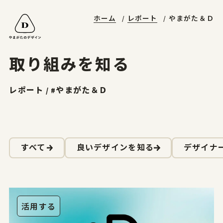
ホーム
レポート
やまがた＆Ｄ
山形エクセレントデザイン
やまがたデザ縁
やまがた&Ｄプロジェクト
受賞ギャラリー
山形デザイナーリスト
デザイン支援事例
山形エクセレントデザインのあゆみ
マッチング事例
ニュースレターに登録する
山形エクセレントデザイン2025募集要項
取り組みを知る
お問合せ
レポート / #やまがた＆Ｄ
ホーム
すべて
良いデザインを知る
デザイナ
やまがたのデザイン
山形エクセレントデザイン
活用する
山形エクセレントデザイン