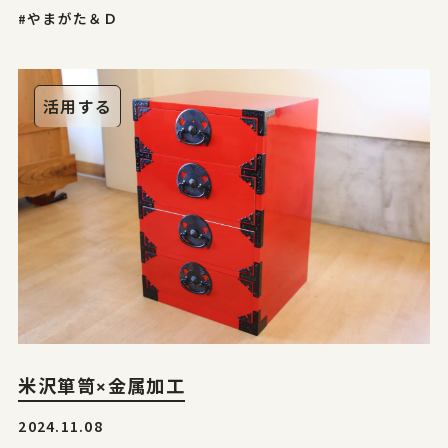
#やまがた＆Ｄ
活用する
米沢箪笥×金属加工
2024.11.08