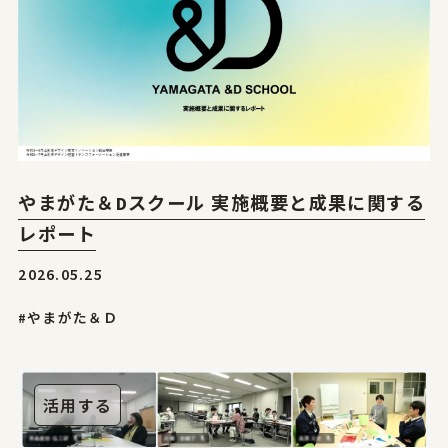
やまがたデザ縁
山形エクセレントデザインのあゆみ
やまがたデザ縁
山形エクセレントデザイン募集要項
やまがた&Ｄプロジェクト
山形デザイナーリスト
受賞ギャラリー
やまがた&Ｄプロジェクト
マッチング事例
レポート
デザイン支援事例
新着情報
やまがた＆Dスクール 実施概要と成果に関する
レポート
お問合せ
2026.05.25
#やまがた＆Ｄ
山形県工業技術センター
〒990-2473山形市松栄2-2-1
活用する
tel.023-644-3222