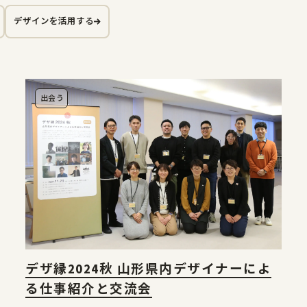
デザインを活用する
やまがたデザ縁
やまがたデザ縁
山形デザイナーリスト
出会う
マッチング事例
やまがた&Ｄプロジェクト
やまがた&Ｄプロジェクト
デザイン支援事例
レポート
デザ縁2024秋 山形県内デザイナーによ
る仕事紹介と交流会