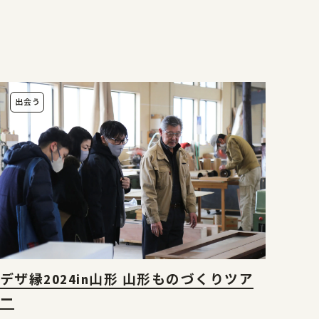
出会う
デザ縁2024in山形 山形ものづくりツア
ー