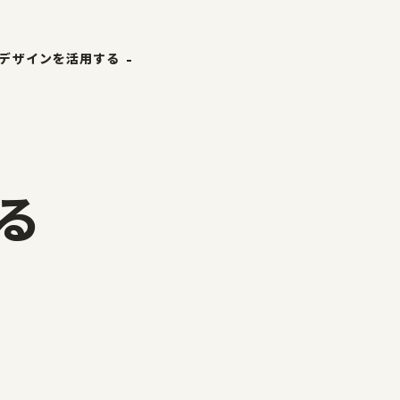
デザインを活用する
ホーム
ザ縁
やまがた&Ｄプロジェクト
やまがたのデザイン
ナーリスト
デザイン支援事例
る
事例
山形エクセレントデザイン
山形エクセレントデザイン
山形エクセレントデザインのあゆみ
山形エクセレントデザイン募集要項
受賞ギャラリー