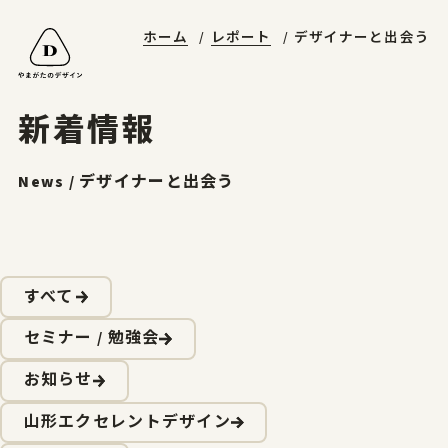
ホーム
レポート
デザイナーと出会う
山形エクセレントデザイン
やまがたデザ縁
やまがた&Ｄプロジェクト
受賞ギャラリー
山形デザイナーリスト
デザイン支援事例
山形エクセレントデザインのあゆみ
マッチング事例
ニュースレターに登録する
山形エクセレントデザイン2025募集要項
新着情報
お問合せ
News / デザイナーと出会う
ホーム
すべて
やまがたのデザイン
セミナー / 勉強会
お知らせ
山形エクセレントデザイン
山形エクセレントデザイン
山形エクセレントデザイン