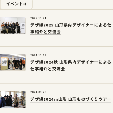
やまがたデザ縁
イベント
山形エクセレントデザインのあゆみ
やまがたデザ縁
山形エクセレントデザイン募集要項
やまがた&Ｄプロジェクト
2025.11.21
山形デザイナーリスト
デザ縁2025 山形県内デザイナーによる仕
受賞ギャラリー
やまがた&Ｄプロジェクト
事紹介と交流会
マッチング事例
レポート
デザイン支援事例
新着情報
2024.12.19
デザ縁2024秋 山形県内デザイナーによる
お問合せ
仕事紹介と交流会
山形県工業技術センター
2024.03.29
〒990-2473山形市松栄2-2-1
デザ縁2024in山形 山形ものづくりツアー
tel.023-644-3222