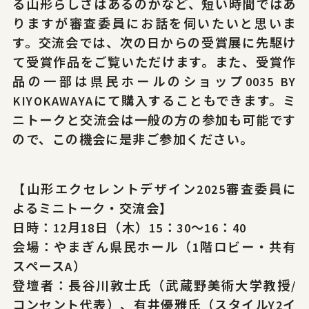
る山形らしさはあるのかなど、短い時間ではあ
りますが審査委員にお話を伺いたいと思いま
す。交流会では、次の日からの受賞展に先駆け
て受賞作品をご覧いただけます。また、受賞作
サイトポリシー
プライバシーポリシー
品の一部は県民ホールのショップ0035 BY
© 2026 Yamagata Research Institute Of Technology.
KIYOKAWAYAにて購入することもできます。ミ
ニトークと交流会は一般の方の参加も可能です
ので、この機会に是非ご参加ください。
【山形エクセレントデザイン2025審査委員に
よるミニトーク・交流会】
日時：12月18日（木）15：30～16：40
会場：やまぎん県民ホール（1階ロビー・共有
スペースA）
登壇者：長谷川敦士氏（武蔵野美術大学教授/
コンセント代表）、有井優雅氏（スタイルY2イ