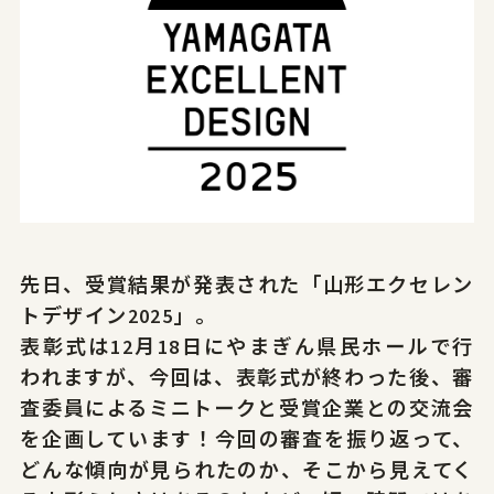
やまがたデザ縁
山形エクセレントデザインのあゆみ
やまがたデザ縁
山形エクセレントデザイン募集要項
やまがた&Ｄプロジェクト
山形デザイナーリスト
受賞ギャラリー
やまがた&Ｄプロジェクト
マッチング事例
レポート
デザイン支援事例
新着情報
お問合せ
先日、受賞結果が発表された「山形エクセレン
トデザイン2025」。
表彰式は12月18日にやまぎん県民ホールで行
われますが、今回は、表彰式が終わった後、審
山形県工業技術センター
査委員によるミニトークと受賞企業との交流会
〒990-2473山形市松栄2-2-1
を企画しています！今回の審査を振り返って、
tel.023-644-3222
どんな傾向が見られたのか、そこから見えてく