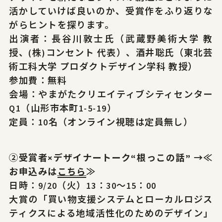
活かしていけば良いのか、受賞作をふり返りな
がらヒントを探ります。
出演者：長谷川敦士氏（武蔵野美術大学 教
授、(株)コンセント 代表）、酒井聡氏（東北芸
術工科大学 プロダクトデザイン学科 教授）
参加費：無料
会場：やまがたクリエイティブシティセンター
Q1（山形市本町1-5-19）
定員：10名（オンライン視聴は定員無し）
②
受賞者×デザイナートーク“根っこの話” →≪
お申込みは
こ
ち
ら
≫
日時：9/20（火）13：30～15：00
大賞の「買い物支援システムとローカルロジス
ティクスによる地域活性化のためのデザイン」