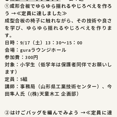
①
成形合板でゆらゆら揺れるやじろべえを作ろ
う →≪定員に達しました≫
成型合板の椅子に触れながら、その技術や良さ
を学び、ゆらゆら揺れるやじろべえを作りま
す。
日時：9/17（土）13：30～15：00
会場：guraラウンジホール
参加費：300円
対象：小学生（低学年は保護者同伴でお願いし
ます）
定員：5組
講師：事務局（山形県工業技術センター）、今
田隼人氏（(株)天童木工 企画部）
②
はけごバッグを編んでみよう →≪定員に達