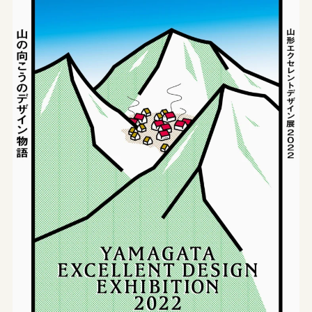
やまがたデザ縁
山形エクセレントデザインのあゆみ
やまがたデザ縁
山形エクセレントデザイン募集要項
やまがた&Ｄプロジェクト
山形デザイナーリスト
受賞ギャラリー
やまがた&Ｄプロジェクト
マッチング事例
レポート
デザイン支援事例
新着情報
お問合せ
山形県工業技術センター
〒990-2473山形市松栄2-2-1
tel.023-644-3222