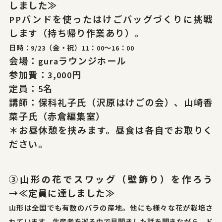
しました≫
PPバンドを使ったはけごバッグづくりに挑戦
します（持ち帰り作業あり）。
日時：9/23（金・祝）11：00～16：00
会場：guraラウンジホール
参加費：3,000円
定員：5名
講師：保科礼子氏（沢原はけごの会）、山崎香
菜子氏（赤倉編集室）
＊お昼休憩を挟みます。昼食は各自でお取りく
ださい。
③
山形の花でスワッグ（壁飾り）を作ろう
→≪定員に達しました≫
山形は全国でも有数のバラの産地。他にも様々な花が栽培さ