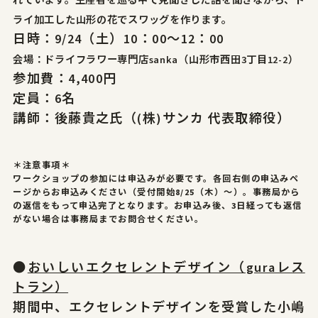
れています。生産者を巡る中で見聞きした話を聞きながら、ド
ライ加工した山形の花でスワッグを作ります。
日時：9/24（土）10：00～12：00
会場：ドライフラワー専門店sanka（山形市西田3丁目12-2）
参加費：4,400円
定員：6名
講師：後藤貴之氏（(株)サンカ 代表取締役）
＊注意事項＊
ワークショップの参加には申込みが必要です。各回右側の申込みペ
ージからお申込みください（受付開始8/25（木）～）。事務局から
の返信をもって申込完了となります。お申込み後、3日経っても返信
がない場合は事務局までお問合せください。
●
おいしいエクセレントデザイン（guraレス
トラン）
期間中、エクセレントデザインを受賞した小嶋