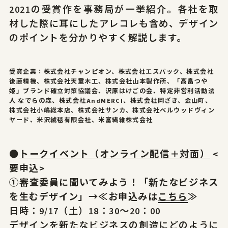
2021の受賞作を事務局が一挙紹介。各社を取
材した際に耳にしたアレコレも含め、デザイン
のポイントを分かりやすく解説します。
受賞企業：株式会社チャンピオン、株式会社エスパック、株式会社
後藤精機、株式会社天童木工、株式会社山本製作所、「高畠つや
姫」ブランド確立対策協議会、沢原はけごの会、特定非営利活動法
人 なでらの森、株式会社AndMERCI、株式会社岡ざき、金山町、
株式会社小嶋総本店、株式会社サンカ、株式会社ベルウッドヴィン
ヤード、米沢絨毯有限会社、米富繊維株式会社
●
トークイベント（オンライン配信＋対面）
<
要申込>
①
審査委員に聞いてみよう！「新たなビジネス
を生むデザイン」→≪お申込みは
こち
ら
≫
日時：9/17（土）18：30～20：00
デザインを新たなビジネスの創造にどのように