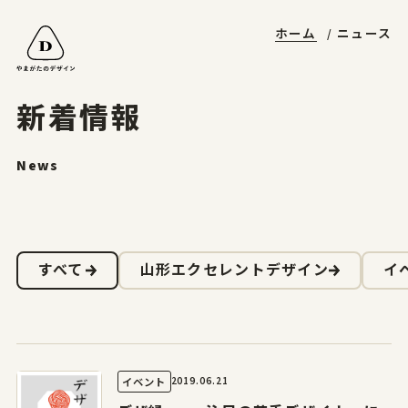
ホーム
ニュース
山形エクセレントデザイン
やまがたデザ縁
やまがた&Ｄプロジェクト
受賞ギャラリー
山形デザイナーリスト
デザイン支援事例
山形エクセレントデザインのあゆみ
マッチング事例
ニュースレターに登録する
山形エクセレントデザイン2025募集要項
新着情報
お問合せ
News
ホーム
すべて
山形エクセレントデザイン
イ
やまがたのデザイン
山形エクセレントデザイン
2019.06.21
イベント
山形エクセレントデザイン