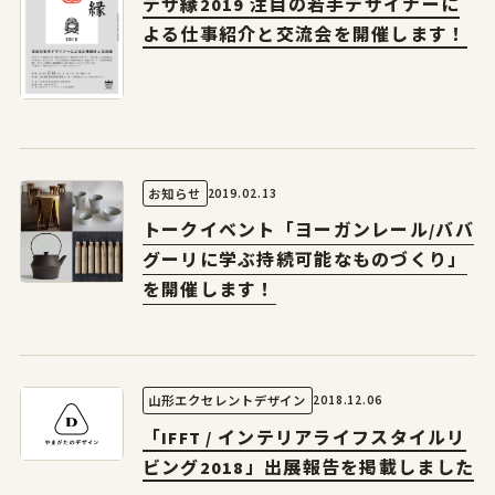
やまがたデザ縁
デザ縁2019 注目の若手デザイナーに
山形エクセレントデザインのあゆみ
よる仕事紹介と交流会を開催します！
やまがたデザ縁
山形エクセレントデザイン募集要項
やまがた&Ｄプロジェクト
山形デザイナーリスト
受賞ギャラリー
やまがた&Ｄプロジェクト
マッチング事例
レポート
デザイン支援事例
2019.02.13
お知らせ
新着情報
トークイベント「ヨーガンレール/ババ
グーリに学ぶ持続可能なものづくり」
お問合せ
を開催します！
山形県工業技術センター
2018.12.06
山形エクセレントデザイン
〒990-2473山形市松栄2-2-1
「IFFT / インテリアライフスタイルリ
tel.023-644-3222
ビング2018」出展報告を掲載しました