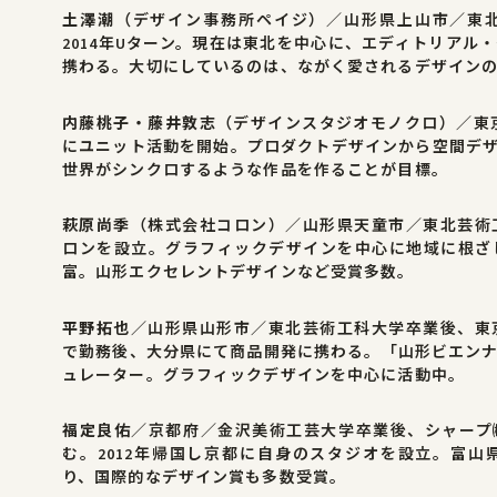
土澤潮
（デザイン事務所ペイジ）／山形県上山市／東
2014年Uターン。現在は東北を中心に、エディトリアル
携わる。大切にしているのは、ながく愛されるデザイン
内藤桃子・藤井敦志
（デザインスタジオモノクロ）／東京
にユニット活動を開始。プロダクトデザインから空間デ
世界がシンクロするような作品を作ることが目標。
萩原尚季
（株式会社コロン）／山形県天童市／東北芸術
ロンを設立。グラフィックデザインを中心に地域に根ざ
富。山形エクセレントデザインなど受賞多数。
平野拓也
／山形県山形市／東北芸術工科大学卒業後、東
で勤務後、大分県にて商品開発に携わる。「山形ビエン
ュレーター。グラフィックデザインを中心に活動中。
福定良佑
／京都府／金沢美術工芸大学卒業後、シャープ
む。2012年帰国し京都に自身のスタジオを設立。富
り、国際的なデザイン賞も多数受賞。