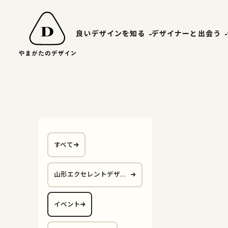
良いデザインを知る
デザイナーと出会う
山形エクセレントデザイン
やまがたデ
受賞ギャラリー
山形デザイ
山形エクセレントデザインのあゆみ
マッチング
すべて
山形エクセレントデザイン2025募集要項
山形エクセレントデザイ
ン
イベント