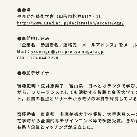
●会場
やまがた藝術学舎（山形市松見町17‐1）
http://www.tuad.ac.jp/declaration/access/ygg/
●事前申し込み
「企業名／参加者名／連絡先／メールアドレス」をメール
Mail：
yxdesign@yrit.pref.yamagata.jp
FAX：023-644-3228
●参加デザイナー
後藤史明・荒井恵梨子
／富山県／日本とオランダで学び
がら、フリーランスとしても活動する後藤と金沢大学で
ト。独自の視点とリサーチからモノの本質を探究してい
齋藤秀幸
／東京都／多摩美術大学卒業後、大手家具メー
在学時から全国的なデザインコンペ等で多数受賞。きめ細
も県内企業とマッチングが成立した。