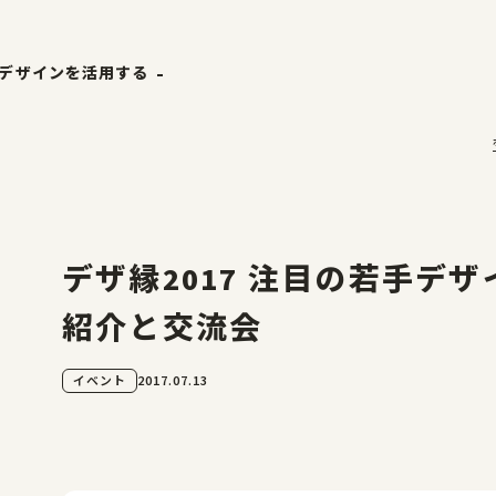
デザインを活用する
ホーム
ザ縁
やまがた&Ｄプロジェクト
やまがたのデザイン
ナーリスト
デザイン支援事例
デザ縁2017 注目の若手デ
事例
山形エクセレントデザイン
紹介と交流会
山形エクセレントデザイン
2017.07.13
イベント
山形エクセレントデザインのあゆみ
山形エクセレントデザイン募集要項
受賞ギャラリー