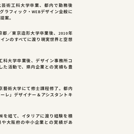
北芸術工科大学卒業、都内で勤務後
・グラフィック・WEBデザイン全般に
の提案。
都／東京造形大学卒業後、2010年
ザインのすべてに渡り現実世界と空想
工科大学卒業後、デザイン事務所コ
した活動で、県内企業との実績も豊
京藝術大学にて修士課程修了。都内
ナーレ」デザイナー＆アシスタントキ
㈱を経て、イタリアに渡り経験を積
山県や大阪府の中小企業との実績があ