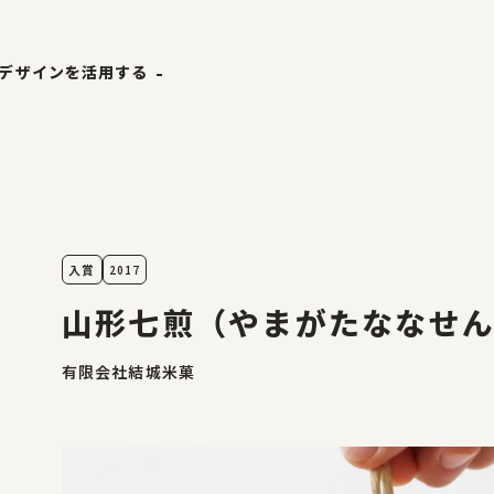
デザインを活用する
ホーム
ザ縁
やまがた&Ｄプロジェクト
やまがたのデザイン
ナーリスト
デザイン支援事例
入賞
2017
事例
山形エクセレントデザイン
山形七煎（やまがたななせ
有限会社結城米菓
山形エクセレントデザイン
山形エクセレントデザインのあゆみ
山形エクセレントデザイン募集要項
受賞ギャラリー