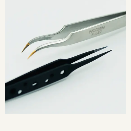
やまがたデザ縁
山形エクセレントデザインのあゆみ
やまがたデザ縁
山形エクセレントデザイン募集要項
やまがた&Ｄプロジェクト
山形デザイナーリスト
受賞ギャラリー
やまがた&Ｄプロジェクト
マッチング事例
レポート
デザイン支援事例
新着情報
お問合せ
山形県工業技術センター
〒990-2473山形市松栄2-2-1
tel.023-644-3222