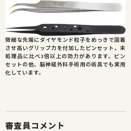
サイトポリシー
プライバシーポリシー
微細な先端にダイヤモンド粒子をめっきで固着
© 2026 Yamagata Research Institute Of Technology.
させ高いグリップ力を付加したピンセット。未
処理品に比べ3倍以上の効力があります。ピン
セットの他、脳神経外科手術用の術具でも実用
化しています。
審査員コメント