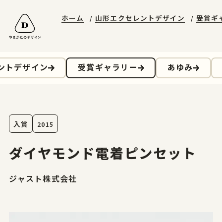
ホーム
山形エクセレントデザイン
受賞ギ
山形エクセレントデザイン
やまがたデザ縁
やまがた&Ｄプロジェクト
受賞ギャラリー
山形デザイナーリスト
デザイン支援事例
山形エクセレントデザインのあゆみ
マッチング事例
ニュースレターに登録する
山形エクセレントデザイン2025募集要項
ントデザイン
受賞ギャラリー
あゆみ
お問合せ
入賞
2015
ホーム
ダイヤモンド電着ピンセット
やまがたのデザイン
ジャスト株式会社
山形エクセレントデザイン
山形エクセレントデザイン