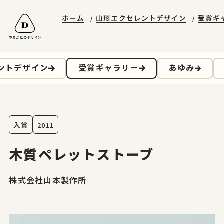
ホーム
山形エクセレントデザイン
受賞ギ
山形エクセレントデザイン
やまがたデザ縁
やまがた&Ｄプロジェクト
受賞ギャラリー
山形デザイナーリスト
デザイン支援事例
山形エクセレントデザインのあゆみ
マッチング事例
ニュースレターに登録する
山形エクセレントデザイン2025募集要項
ントデザイン
受賞ギャラリー
あゆみ
お問合せ
入賞
2011
ホーム
木質ペレットストーブ
やまがたのデザイン
株式会社山本製作所
山形エクセレントデザイン
山形エクセレントデザイン