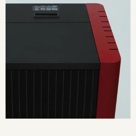
やまがたデザ縁
山形エクセレントデザインのあゆみ
やまがたデザ縁
山形エクセレントデザイン募集要項
やまがた&Ｄプロジェクト
山形デザイナーリスト
受賞ギャラリー
やまがた&Ｄプロジェクト
マッチング事例
レポート
デザイン支援事例
新着情報
お問合せ
山形県工業技術センター
〒990-2473山形市松栄2-2-1
tel.023-644-3222