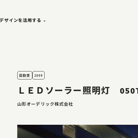
デザインを活用する
ホーム
ザ縁
やまがた&Ｄプロジェクト
やまがたのデザイン
ナーリスト
デザイン支援事例
奨励賞
2009
事例
山形エクセレントデザイン
ＬＥＤソーラー照明灯 050T
山形オーデリック株式会社
山形エクセレントデザイン
山形エクセレントデザインのあゆみ
山形エクセレントデザイン募集要項
受賞ギャラリー