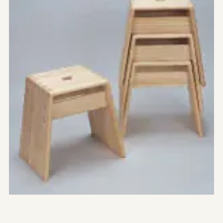
やまがたデザ縁
山形エクセレントデザインのあゆみ
やまがたデザ縁
山形エクセレントデザイン募集要項
やまがた&Ｄプロジェクト
山形デザイナーリスト
受賞ギャラリー
やまがた&Ｄプロジェクト
マッチング事例
レポート
デザイン支援事例
新着情報
お問合せ
山形県工業技術センター
〒990-2473山形市松栄2-2-1
tel.023-644-3222