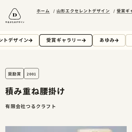
ホーム
山形エクセレントデザイン
受賞ギ
山形エクセレントデザイン
やまがたデザ縁
やまがた&Ｄプロジェクト
受賞ギャラリー
山形デザイナーリスト
デザイン支援事例
山形エクセレントデザインのあゆみ
マッチング事例
ニュースレターに登録する
山形エクセレントデザイン2025募集要項
ントデザイン
受賞ギャラリー
あゆみ
お問合せ
奨励賞
2001
ホーム
積み重ね腰掛け
やまがたのデザイン
有限会社つるクラフト
山形エクセレントデザイン
山形エクセレントデザイン