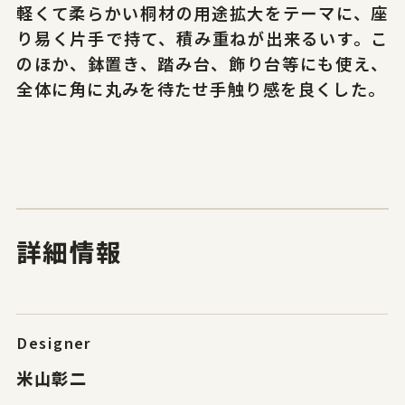
軽くて柔らかい桐材の用途拡大をテーマに、座
り易く片手で持て、積み重ねが出来るいす。こ
のほか、鉢置き、踏み台、飾り台等にも使え、
全体に角に丸みを待たせ手触り感を良くした。
サイトポリシー
プライバシーポリシー
© 2026 Yamagata Research Institute Of Technology.
詳細情報
Designer
米山彰二