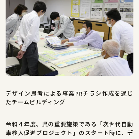
やまがたデザ縁
山形エクセレントデザインのあゆみ
やまがたデザ縁
山形エクセレントデザイン募集要項
やまがた&Ｄプロジェクト
山形デザイナーリスト
受賞ギャラリー
やまがた&Ｄプロジェクト
マッチング事例
レポート
デザイン支援事例
新着情報
お問合せ
デザイン思考による事業PRチラシ作成を通じ
たチームビルディング
山形県工業技術センター
〒990-2473山形市松栄2-2-1
令和４年度、県の重要施策である「次世代自動
tel.023-644-3222
車参入促進プロジェクト」のスタート時に、デ