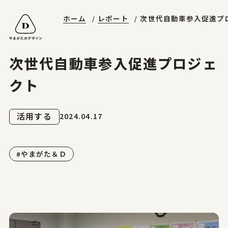
ホーム
レポート
次世代自動車参入促進プ
山形エクセレントデザイン
やまがたデザ縁
やまがた&Ｄプロジェクト
受賞ギャラリー
山形デザイナーリスト
デザイン支援事例
山形エクセレントデザインのあゆみ
マッチング事例
ニュースレターに登録する
山形エクセレントデザイン2025募集要項
次世代自動車参入促進プロジェ
お問合せ
クト
2024.04.17
活用する
ホーム
#やまがた＆Ｄ
やまがたのデザイン
山形エクセレントデザイン
山形エクセレントデザイン