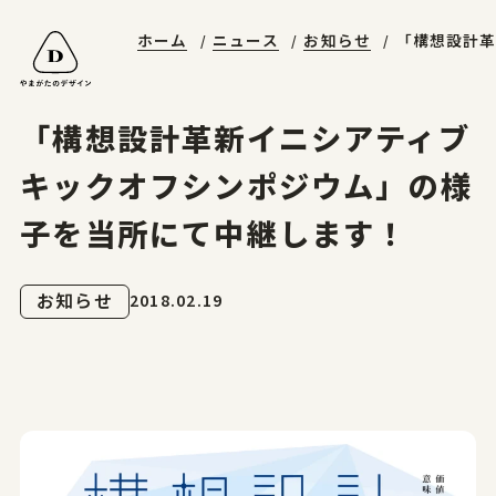
ホーム
ニュース
お知らせ
「構想設計革
山形エクセレントデザイン
やまがたデザ縁
やまがた&Ｄプロジェクト
受賞ギャラリー
山形デザイナーリスト
デザイン支援事例
山形エクセレントデザインのあゆみ
マッチング事例
ニュースレターに登録する
山形エクセレントデザイン2025募集要項
「構想設計革新イニシアティブ
お問合せ
キックオフシンポジウム」の様
子を当所にて中継します！
ホーム
2018.02.19
お知らせ
やまがたのデザイン
山形エクセレントデザイン
山形エクセレントデザイン