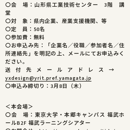
〇会 場：山形県工業技術センター 3階 講
堂
〇対 象：県内企業、産業支援機関、等
〇定 員：50名
〇参加費：無料
〇お申込み先：「企業名／役職／参加者名／住
所連絡先」を明記の上、メールにてお申込みく
ださい。
送付先メールアドレス→
yxdesign@yrit.pref.yamagata.jp
〇申込み締切り：3月8日（木）
＜本会場＞
〇会 場：東京大学・本郷キャンパス 福武ホ
ールB2F 福武ラーニングシアター