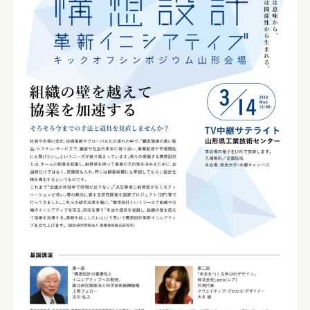
やまがたデザ縁
山形エクセレントデザインのあゆみ
やまがたデザ縁
山形エクセレントデザイン募集要項
やまがた&Ｄプロジェクト
山形デザイナーリスト
受賞ギャラリー
やまがた&Ｄプロジェクト
マッチング事例
レポート
デザイン支援事例
新着情報
お問合せ
山形県工業技術センター
〒990-2473山形市松栄2-2-1
tel.023-644-3222