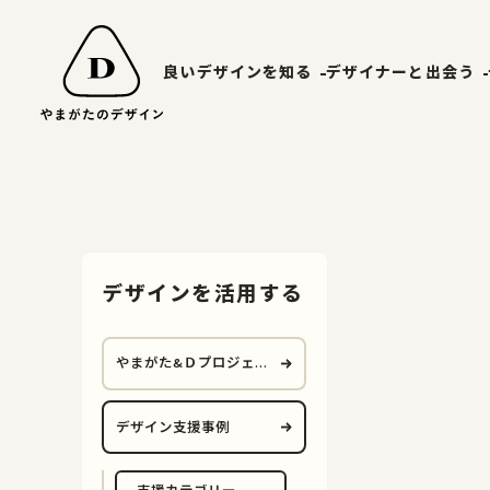
良いデザインを知る
デザイナーと出会う
山形エクセレントデザイン
やまがたデ
受賞ギャラリー
山形デザイ
山形エクセレントデザインのあゆみ
マッチング
デザインを活用する
山形エクセレントデザイン2025募集要項
やまがた&Ｄプロジェク
ト
デザイン支援事例