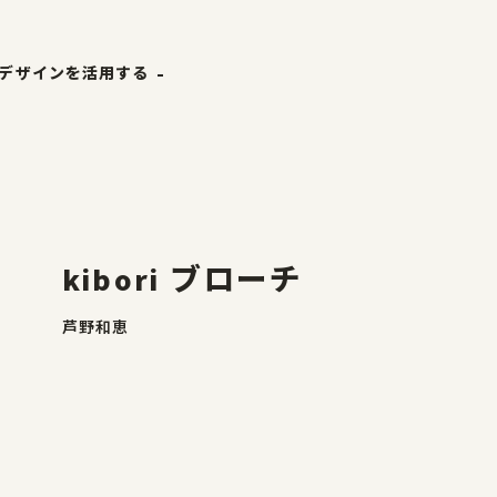
デザインを活用する
ホーム
ザ縁
やまがた&Ｄプロジェクト
やまがたのデザイン
ナーリスト
デザイン支援事例
kibori ブローチ
事例
山形エクセレントデザイン
芦野和恵
山形エクセレントデザイン
山形エクセレントデザインのあゆみ
山形エクセレントデザイン募集要項
受賞ギャラリー