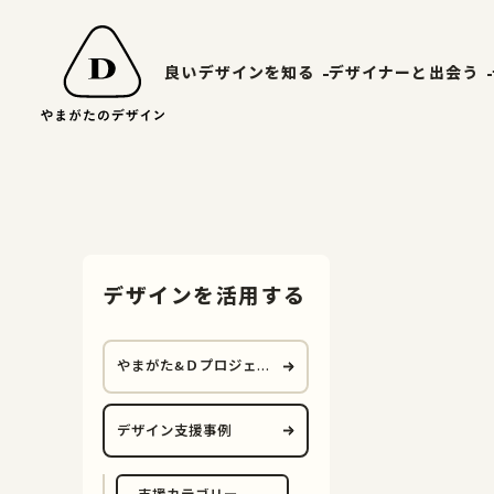
良いデザインを知る
デザイナーと出会う
山形エクセレントデザイン
やまがたデ
受賞ギャラリー
山形デザイ
山形エクセレントデザインのあゆみ
マッチング
デザインを活用する
山形エクセレントデザイン2025募集要項
やまがた&Ｄプロジェク
ト
デザイン支援事例