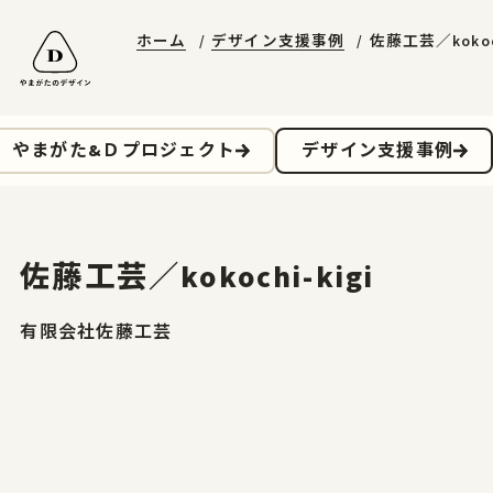
ホーム
デザイン支援事例
佐藤工芸／kokoch
山形エクセレントデザイン
やまがたデザ縁
やまがた&Ｄプロジェクト
受賞ギャラリー
山形デザイナーリスト
デザイン支援事例
山形エクセレントデザインのあゆみ
マッチング事例
ニュースレターに登録する
山形エクセレントデザイン2025募集要項
やまがた&Ｄプロジェクト
デザイン支援事例
お問合せ
佐藤工芸／kokochi-kigi
ホーム
有限会社佐藤工芸
やまがたのデザイン
山形エクセレントデザイン
山形エクセレントデザイン