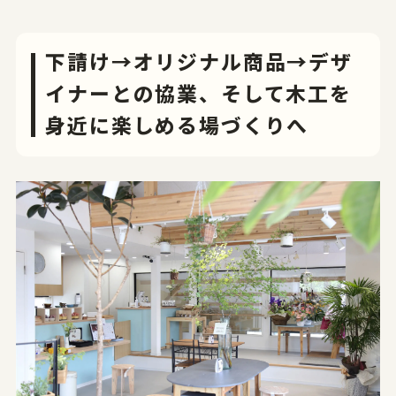
やまがたデザ縁
山形エクセレントデザインのあゆみ
やまがたデザ縁
山形エクセレントデザイン募集要項
やまがた&Ｄプロジェクト
下請け→オリジナル商品→デザ
山形デザイナーリスト
イナーとの協業、そして木工を
受賞ギャラリー
やまがた&Ｄプロジェクト
マッチング事例
レポート
身近に楽しめる場づくりへ
デザイン支援事例
新着情報
お問合せ
山形県工業技術センター
〒990-2473山形市松栄2-2-1
tel.023-644-3222